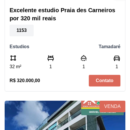
Excelente estudio Praia des Carneiros
por 320 mil reais
1153
Estudios
Tamadaré
32 m²
1
1
1
R$ 320.000,00
Contato
VENDA