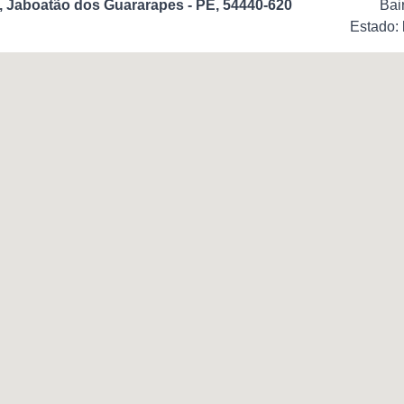
s, Jaboatão dos Guararapes - PE, 54440-620
Bai
Estado: