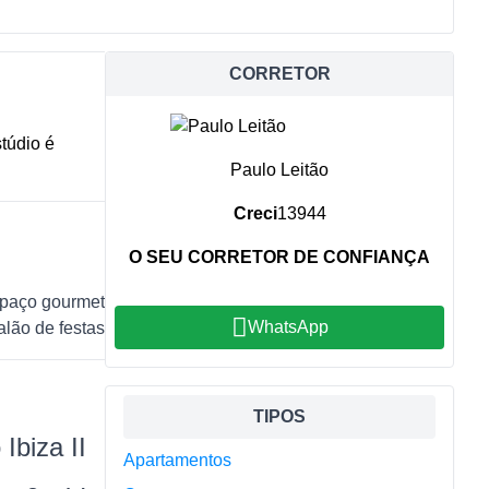
CORRETOR
túdio é
Paulo Leitão
Creci
13944
O SEU CORRETOR DE CONFIANÇA
paço gourmet
WhatsApp
alão de festas
Sidebar
TIPOS
Ibiza II
Apartamentos