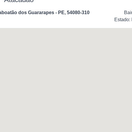
 Jaboatão dos Guararapes - PE, 54080-310
Bai
Estado: