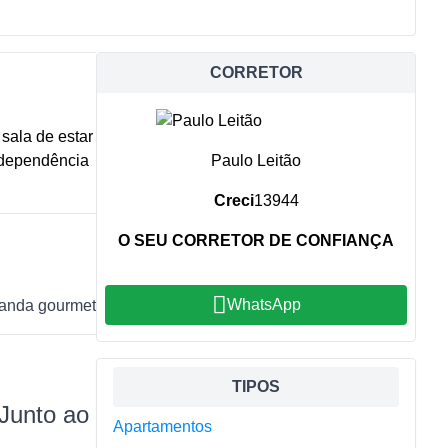
CORRETOR
sala de estar
e dependência
Paulo Leitão
Creci
13944
O SEU CORRETOR DE CONFIANÇA
WhatsApp
anda gourmet
Sidebar
TIPOS
 Junto ao
Apartamentos